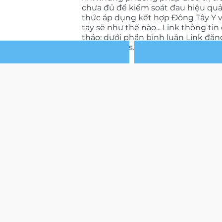
chưa đủ để kiểm soát đau hiệu qu
thức áp dụng kết hợp Đông Tây Y 
tay sẽ như thế nào... Link thông tin 
thảo: dưới phần bình luận Link đăng
https://forms.gle/SCHbndKPKNX2
Giá: 500.000 ₫
Xem chi tiết
HỘI THẢO VAI TRÒ KIỂM SOÁT
KHUNG CHẬU VÀ THUỐC YHCT
CHIA SẺ KIẾN T
TRONG ĐAU THẮT LƯNG MẠN
(BẢN GHI HÌNH)