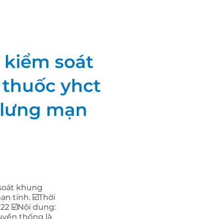
ò kiểm soát
 thuốc yhct
 lưng mạn
 soát khung
ạn tính. ☑️Thời
022 ☑️Nội dung:
uyền thống là