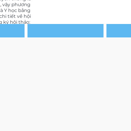
ả, vậy phương
và Y học bằng
chi tiết về hội
 ký hội thảo:
w83u6
HỘI THẢO VAI TRÒ KIỂM SOÁT
KHUNG CHẬU VÀ THUỐC YHCT
HỨC
CH
TRONG ĐAU THẮT LƯNG MẠN
(BẢN GHI HÌNH)
DANH SÁCH KHOÁ HỌC